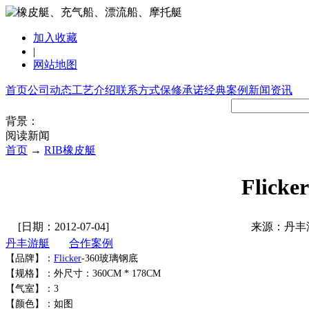
加入收藏
|
网站地图
首页
公司动态
工艺介绍
联系方式
保修承诺
经典案例
新闻资讯
背景：
阅读新闻
首页
→
RIB橡皮艇
Flick
[日期：2012-07-04]
来源：丹丰
丹丰游艇
合作案例
【品牌】：
Flicker
-360玻璃钢底
【规格】：外尺寸：360CM * 178CM
【气室】：3
【颜色】：如图