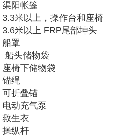
渠阳帐篷
3.3米以上，操作台和座椅
3.6米以上 FRP尾部坤头
船罩
船头储物袋
座椅下储物袋
锚绳
可折叠锚
电动充气泵
救生衣
操纵杆