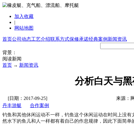
加入收藏
|
网站地图
首页
公司动态
工艺介绍
联系方式
保修承诺
经典案例
新闻资讯
背景：
阅读新闻
首页
→
新闻资讯
分析白天与黑
[日期：2017-09-25]
来源：
丹丰游艇
合作案例
钓鱼和其他休闲运动不一样，钓鱼这个休闲运动在时间上没有
然水下的鱼儿和人一样都有着自己的作息规律，因此下面简单