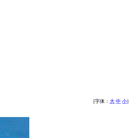
[字体：
大
中
小
]