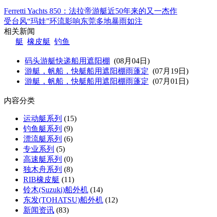
Ferretti Yachts 850：法拉帝游艇近50年来的又一杰作
受台风“玛娃”环流影响东莞多地暴雨如注
相关新闻
艇
橡皮艇
钓鱼
码头游艇快递船用遮阳棚
(08月04日)
游艇，帆船，快艇船用遮阳棚雨蓬定
(07月19日)
游艇，帆船，快艇船用遮阳棚雨蓬定
(07月01日)
内容分类
运动艇系列
(15)
钓鱼艇系列
(9)
漂流艇系列
(6)
专业系列
(5)
高速艇系列
(0)
独木舟系列
(8)
RIB橡皮艇
(11)
铃木(Suzuki)船外机
(14)
东发(TOHATSU)船外机
(12)
新闻资讯
(83)