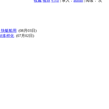
收藏
推荐
打印
| 录入：
admin
| 阅读：
次
，快艇船用
(08月03日)
制多样化
(07月02日)