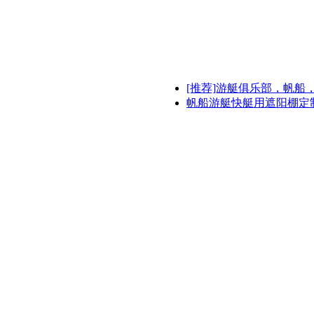
[推荐]游艇俱乐部，帆船
帆船游艇快艇用遮阳棚定