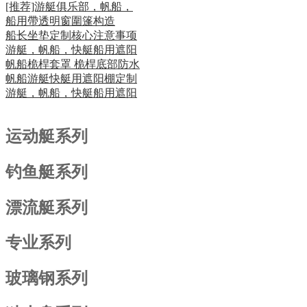
[推荐]游艇俱乐部，帆船，
船用帶透明窗圍篷构造
船长坐垫定制核心注意事项
游艇，帆船，快艇船用遮阳
帆船桅桿套罩 桅桿底部防水
帆船游艇快艇用遮阳棚定制
游艇，帆船，快艇船用遮阳
运动艇系列
钓鱼艇系列
漂流艇系列
专业系列
玻璃钢系列