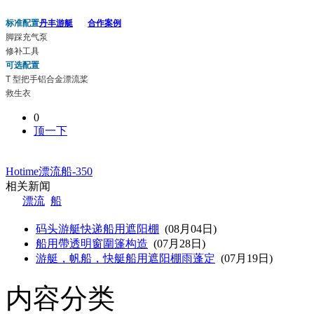
标准配置
丹丰游艇
合作案例
脚踩充气泵
修补工具
可选配置
T 型把手铝合金漂流桨
救生衣
0
顶一下
Hotime漂流船-350
相关新闻
漂流
船
码头游艇快递船用遮阳棚
(08月04日)
船用帶透明窗圍篷构造
(07月28日)
游艇，帆船，快艇船用遮阳棚雨蓬定
(07月19日)
内容分类