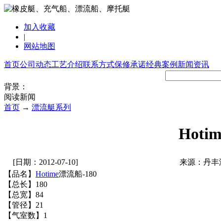
加入收藏
|
网站地图
首页
公司动态
工艺介绍
联系方式
保修承诺
经典案例
新闻资讯
背景：
阅读新闻
首页
→
漂流艇系列
Hoti
[日期：2012-07-10]
来源：丹丰
【品名】
Hotime
漂流船-180
【总长】180
【总宽】84
【管径】21
【气室数】1