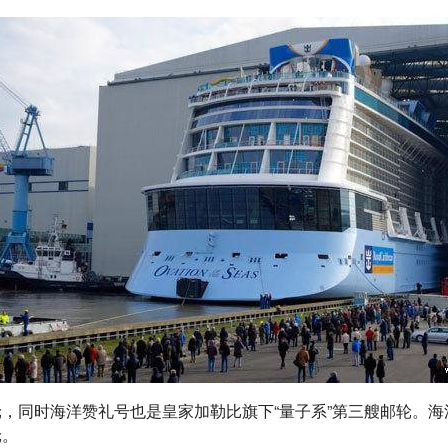
轮，同时海洋赞礼号也是皇家加勒比旗下“量子系”第三艘邮轮。
轮。