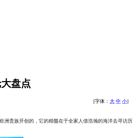
轮大盘点
[字体：
大
中
小
]
由欧洲贵族开创的，它的精髓在于全家人借浩瀚的海洋去寻访历