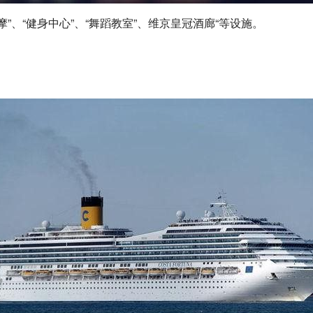
摩”、“健身中心”、“舞蹈教室”、维京皇冠酒廊“等设施。